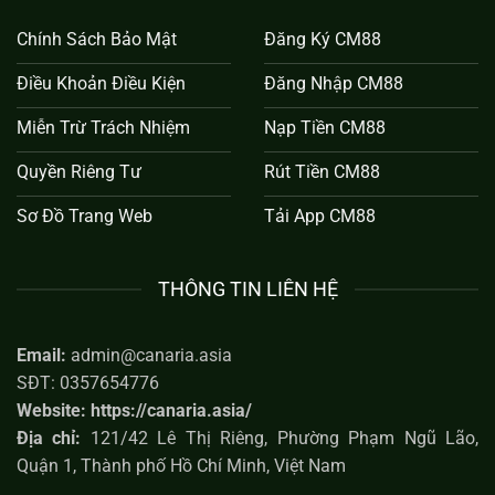
Chính Sách Bảo Mật
Đăng Ký CM88
Điều Khoản Điều Kiện
Đăng Nhập CM88
Miễn Trừ Trách Nhiệm
Nạp Tiền CM88
Quyền Riêng Tư
Rút Tiền CM88
Sơ Đồ Trang Web
Tải App CM88
THÔNG TIN LIÊN HỆ
Email:
admin@canaria.asia
SĐT: 0357654776
Website:
https://canaria.asia/
Địa chỉ:
121/42 Lê Thị Riêng, Phường Phạm Ngũ Lão,
Quận 1, Thành phố Hồ Chí Minh, Việt Nam