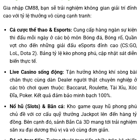
Gia nhập CM88, bạn sẽ trải nghiệm không gian giải trí đỉnh
cao với tỷ lệ thưởng vô cùng cạnh tranh:
Cá cược thể thao & Esports:
Cung cấp hàng ngàn sự kiện
thi đấu mỗi ngày ở các bộ môn Bóng đá, Bóng rổ, Quần
vợt cho đến những giải đấu eSports đỉnh cao (CS:GO,
LoL, Dota 2). Bảng tỷ lệ kèo phong phú, cập nhật sát diễn
biến thực tế.
Live Casino sống động:
Tận hưởng không khí sòng bài
chân thực cùng dàn Dealer người thật chuyên nghiệp ở
các trò chơi quen thuộc: Baccarat, Roulette, Tài Xỉu, Xóc
Đĩa, Poker. Kết quả đảm bảo minh bạch 100%.
Nổ hũ (Slots) & Bắn cá:
Kho game quay hũ phong phú
chủ đề với cơ cấu quỹ thưởng Jackpot lên đến hàng tỷ
đồng. Bên cạnh đó, sảnh Bắn Cá 3D mang tới trải nghiệm
săn xu đại dương thú vị và vô cùng đơn giản.