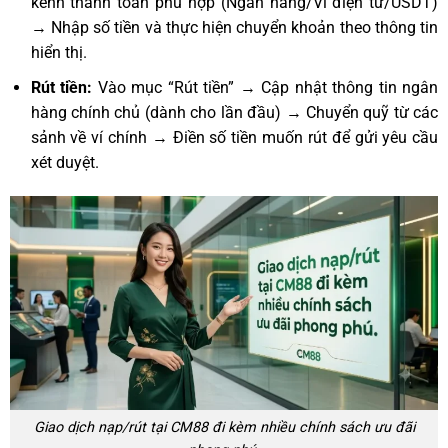
kênh thanh toán phù hợp (Ngân hàng/Ví điện tử/USDT)
→ Nhập số tiền và thực hiện chuyển khoản theo thông tin
hiển thị.
Rút tiền:
Vào mục “Rút tiền” → Cập nhật thông tin ngân
hàng chính chủ (dành cho lần đầu) → Chuyển quỹ từ các
sảnh về ví chính → Điền số tiền muốn rút để gửi yêu cầu
xét duyệt.
Giao dịch nạp/rút tại CM88 đi kèm nhiều chính sách ưu đãi