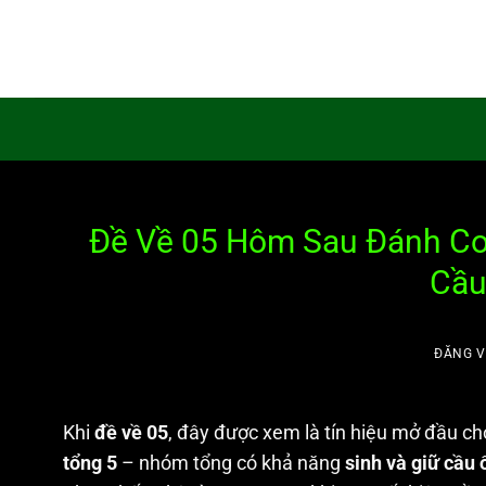
Bỏ
qua
nội
dung
Đề Về 05 Hôm Sau Đánh Con
Cầu
ĐĂNG 
Khi
đề về 05
, đây được xem là tín hiệu mở đầu c
tổng 5
– nhóm tổng có khả năng
sinh và giữ cầu 