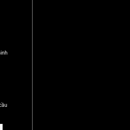
sinh
 cầu