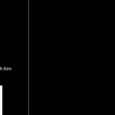
nh Kim