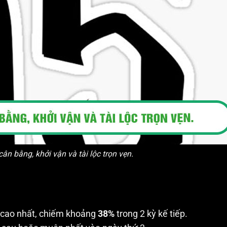
ân bằng, khởi vận và tài lộc trọn vẹn.
t cao nhất, chiếm khoảng
38%
trong 2 kỳ kế tiếp.