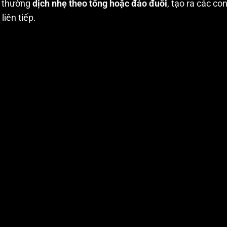
ầu thường
dịch nhẹ theo tổng hoặc đảo đuôi
, tạo ra các co
liên tiếp.