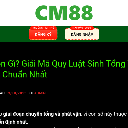
ĐĂNG KÝ
ĐĂNG NHẬP
 Gì? Giải Mã Quy Luật Sinh Tổng
 Chuẩn Nhất
VÀO
19/10/2025
BỞI
ADMIN
ho
giai đoạn chuyển tổng và phát vận
, vì con số này thuộ
ổn định nhất
.