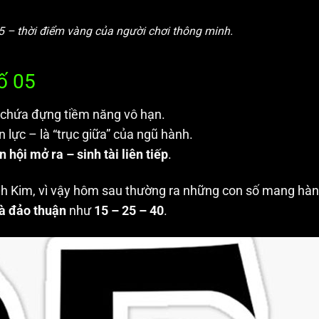
5 – thời điểm vàng của người chơi thông minh.
ố 05
g chứa đựng tiềm năng vô hạn.
 lực – là “trục giữa” của ngũ hành.
n hội mở ra – sinh tài liên tiếp
.
nh Kim, vì vậy hôm sau thường ra những con số mang hà
à đảo thuận
như
15 – 25 – 40
.