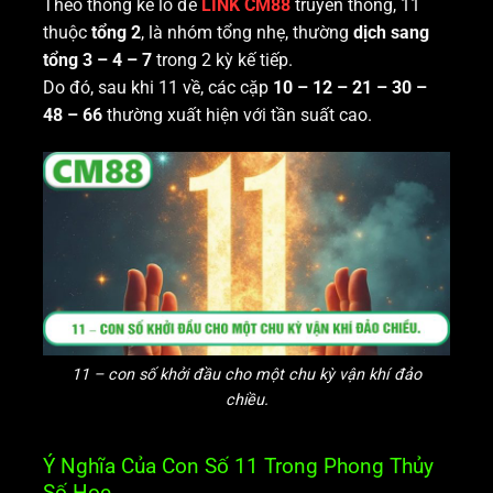
Theo thống kê lô đề
LINK CM88
truyền thống, 11
thuộc
tổng 2
, là nhóm tổng nhẹ, thường
dịch sang
tổng 3 – 4 – 7
trong 2 kỳ kế tiếp.
Do đó, sau khi 11 về, các cặp
10 – 12 – 21 – 30 –
48 – 66
thường xuất hiện với tần suất cao.
11 – con số khởi đầu cho một chu kỳ vận khí đảo
chiều.
Ý Nghĩa Của Con Số 11 Trong Phong Thủy
Số Học