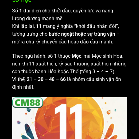
Số
1
đại diện cho khởi đầu, quyền lực và năng
lượng dương mạnh mẽ.
Khi lặp lại,
11
mang ý nghĩa “khởi đầu nhân đôi”,
tượng trưng cho
bước ngoặt hoặc sự trùng vận
–
mở ra chu kỳ chuyển cầu hoặc đảo cầu mạnh.
Theo ngũ hành, số 1 thuộc
Mộc
, mà Mộc sinh Hỏa,
nên khi 11 xuất hiện, kỳ sau thường xuất hiện những
con thuộc hành Hỏa hoặc Thổ (tổng 3 – 4 – 7).
Vì thế,
21 – 30 – 48 – 66
là nhóm cầu sinh vận ổn
định nhất.