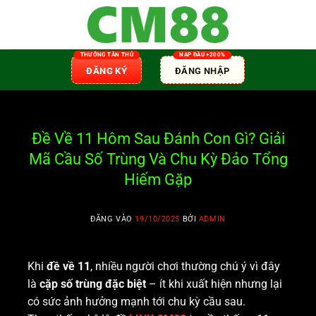
Bỏ
qua
nội
dung
ĐĂNG KÝ
ĐĂNG NHẬP
Đề Về 11 Hôm Sau Đánh Con Gì? Giải
Mã Cầu Số Trùng Và Chu Kỳ Đảo Tổng
Hiếm Gặp
ĐĂNG VÀO
19/10/2025
BỞI
ADMIN
Khi
đề về 11
, nhiều người chơi thường chú ý vì đây
là
cặp số trùng đặc biệt
– ít khi xuất hiện nhưng lại
có sức ảnh hưởng mạnh tới chu kỳ cầu sau.