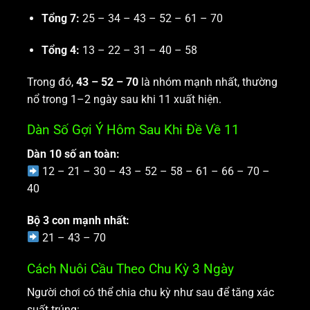
Tổng 7:
25 – 34 – 43 – 52 – 61 – 70
Tổng 4:
13 – 22 – 31 – 40 – 58
Trong đó,
43 – 52 – 70
là nhóm mạnh nhất, thường
nổ trong 1–2 ngày sau khi 11 xuất hiện.
Dàn Số Gợi Ý Hôm Sau Khi Đề Về 11
Dàn 10 số an toàn:
12 – 21 – 30 – 43 – 52 – 58 – 61 – 66 – 70 –
40
Bộ 3 con mạnh nhất:
21 – 43 – 70
Cách Nuôi Cầu Theo Chu Kỳ 3 Ngày
Người chơi có thể chia chu kỳ như sau để tăng xác
suất trúng: