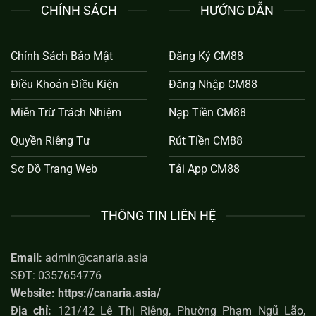
CHÍNH SÁCH
HƯỚNG DẪN
Chính Sách Bảo Mật
Đăng Ký CM88
Điều Khoản Điều Kiện
Đăng Nhập CM88
Miễn Trừ Trách Nhiệm
Nạp Tiền CM88
Quyền Riêng Tư
Rút Tiền CM88
Sơ Đồ Trang Web
Tải App CM88
THÔNG TIN LIÊN HỆ
Email:
admin@canaria.asia
SĐT: 0357654776
Website:
https://canaria.asia/
Địa chỉ:
121/42 Lê Thị Riêng, Phường Phạm Ngũ Lão,