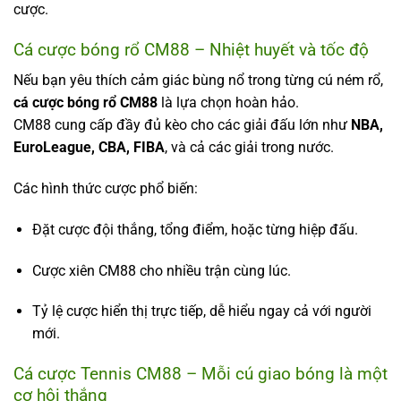
cược.
Cá cược bóng rổ CM88 – Nhiệt huyết và tốc độ
Nếu bạn yêu thích cảm giác bùng nổ trong từng cú ném rổ,
cá cược bóng rổ CM88
là lựa chọn hoàn hảo.
CM88 cung cấp đầy đủ kèo cho các giải đấu lớn như
NBA,
EuroLeague, CBA, FIBA
, và cả các giải trong nước.
Các hình thức cược phổ biến:
Đặt cược đội thắng, tổng điểm, hoặc từng hiệp đấu.
Cược xiên CM88 cho nhiều trận cùng lúc.
Tỷ lệ cược hiển thị trực tiếp, dễ hiểu ngay cả với người
mới.
Cá cược Tennis CM88 – Mỗi cú giao bóng là một
cơ hội thắng