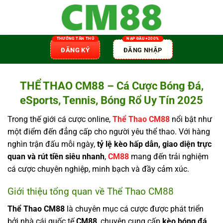
Bỏ
qua
nội
dung
ĐĂNG KÝ
ĐĂNG NHẬP
THỂ THAO CM88 – Cá Cược Bóng Đá,
eSports, Tennis, Bóng Rổ Uy Tín 2025
Trong thế giới cá cược online,
Thể Thao CM88
nổi bật như
một điểm đến đẳng cấp cho người yêu thể thao. Với hàng
nghìn trận đấu mỗi ngày,
tỷ lệ kèo hấp dẫn, giao diện trực
quan và rút tiền siêu nhanh
,
CM88
mang đến trải nghiệm
cá cược chuyên nghiệp, minh bạch và đầy cảm xúc.
Giới thiệu tổng quan về Thể Thao CM88
Thể Thao CM88
là chuyên mục cá cược được phát triển
bởi nhà cái quốc tế
CM88
, chuyên cung cấp
kèo bóng đá,