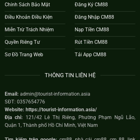
Chính Sách Bảo Mật
Đăng Ký CM88
Điều Khoản Điều Kiện
Đăng Nhập CM88
Miễn Trừ Trách Nhiệm
Nạp Tiền CM88
Quyền Riêng Tư
Rút Tiền CM88
Sơ Đồ Trang Web
Tải App CM88
THÔNG TIN LIÊN HỆ
Email:
admin@tourist-information.asia
SĐT: 0357654776
Website:
https://tourist-information.asia/
Địa chỉ:
121/42 Lê Thị Riêng, Phường Phạm Ngũ Lão,
Quận 1, Thành phố Hồ Chí Minh, Việt Nam
Tìm kiếm trên google:
cm88, nhà cái cm88, cm 88, link