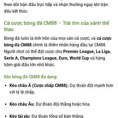
theo dõi trận đấu trực tiếp và nhận thưởng ngay khi trận
đấu kết thúc.
Cá cược bóng đá CM88 – Trái tim của sảnh thể
thao
Bóng đá luôn là linh hồn của mọi sàn cá cược, và
cá cược
bóng đá CM88
chính là điểm nhấn hàng đầu tại CM88.
Người chơi có thể đặt cược cho
Premier League, La Liga,
Serie A, Champions League, Euro, World Cup
và hàng
trăm giải đấu lớn nhỏ khác.
Kèo bóng đá CM88 đa dạng:
Kèo châu Á (Cược chấp CM88):
Dự đoán đội mạnh hơn
với tỷ lệ chấp.
Kèo châu Âu:
Dự đoán đội thắng hoặc hòa.
Kèo tài xỉu:
Dự đoán tổng số bàn thắng.