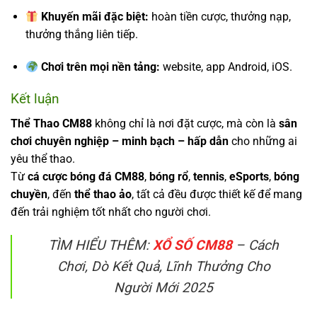
Khuyến mãi đặc biệt:
hoàn tiền cược, thưởng nạp,
thưởng thắng liên tiếp.
Chơi trên mọi nền tảng:
website, app Android, iOS.
Kết luận
Thể Thao CM88
không chỉ là nơi đặt cược, mà còn là
sân
chơi chuyên nghiệp – minh bạch – hấp dẫn
cho những ai
yêu thể thao.
Từ
cá cược bóng đá CM88
,
bóng rổ
,
tennis
,
eSports
,
bóng
chuyền
, đến
thể thao ảo
, tất cả đều được thiết kế để mang
đến trải nghiệm tốt nhất cho người chơi.
TÌM HIỂU THÊM:
XỔ SỐ CM88
– Cách
Chơi, Dò Kết Quả, Lĩnh Thưởng Cho
Người Mới 2025